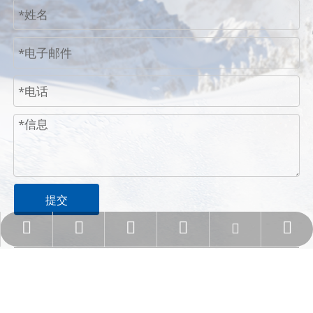
提交
rose@pengboglasses.com
020-36912685
13622268669
13622268669
rosepeng
版权
2026
彭博光学科技有限公司
网站地图。
粤ICP备
2024264509号-1