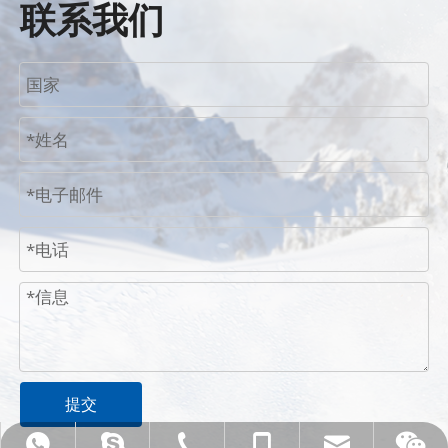
联系我们
提交
rose@pengboglasses.com
020-36912685
13622268669
13622268669
rosepeng