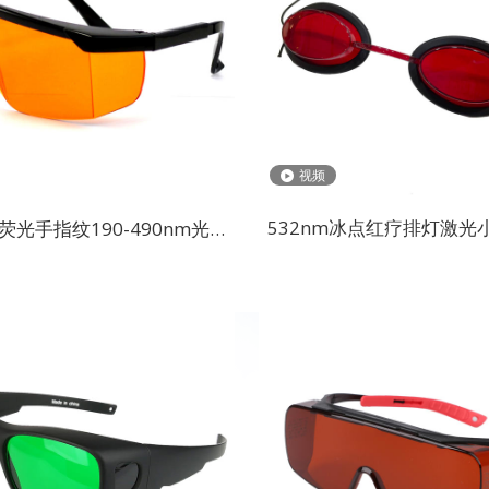
视频
532nm冰点红疗排灯激光小
光手指纹190-490nm光固
光谱仪美容仪小眼
化激光防护眼镜