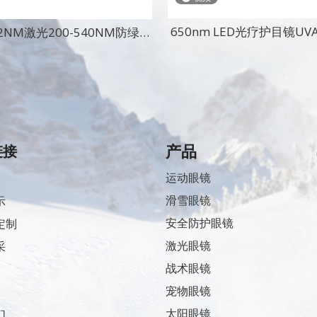
650nm LED光疗护目镜UV
2NM激光200-540NM防绿光
红光激光安全眼
过滤美容仪激光护目镜
产品
链接
运动眼镜
滑雪眼镜
示
安全防护眼镜
定制
激光眼镜
采
战术眼镜
宠物眼镜
太阳眼镜
们