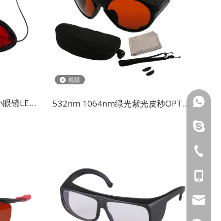
视频
136222
眼镜LED
532nm 1064nm绿光紫光皮秒OPT美
罩
容洗眉激光防护镜
rosepen
020-369
136222
rose@pe