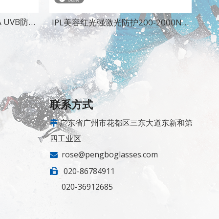
A UVB防护
IPL美容红光强激光防护200-2000NM
镜
光子嫩肤激光护目镜
联系方式
广东省广州市花都区三东大道东新和第

四工业区
rose@pengboglasses.com

020-86784911

020-36912685