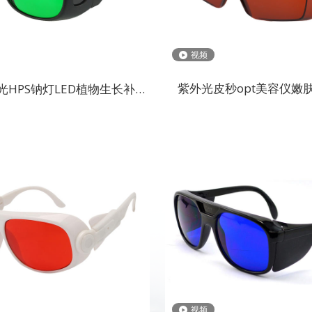
视频
紫外光皮秒opt美容仪嫩肤
光HPS钠灯LED植物生长补光
1064nm激光防护
灯园艺种植防护眼镜
4
2024-01-24
关于彭博
有限公司，从事眼镜和护
彭博光学科技有限公司，从事眼镜
生产，位于中国广州，距
目镜的研发、生产，位于中国广州
0 分钟路程。我们的工厂占地
广州机场 20 分钟路程。我们的工
0 平方米，拥有大型产品展示
面积 4,500 平方米，拥有大型产品
部门。我们提供大量的选
厅和大型生产部门。我们提供大量
择
视频