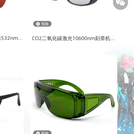
视频
532nm
CO2二氧化碳激光10600nm刻章机点
眼镜
阵机10.6um激光仪护目镜
和护
，距
厂占地
展示
的选
视频