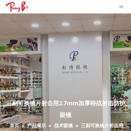
三副可换镜片射击用2.7mm加厚特战射击防护
眼镜
首页
»
产品展示
»
战术眼镜
»
三副可换镜片射击用