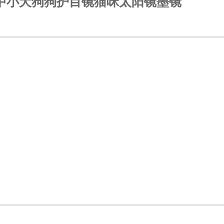
中小犬狗狗护目镜猫咪太阳镜墨镜
<
>